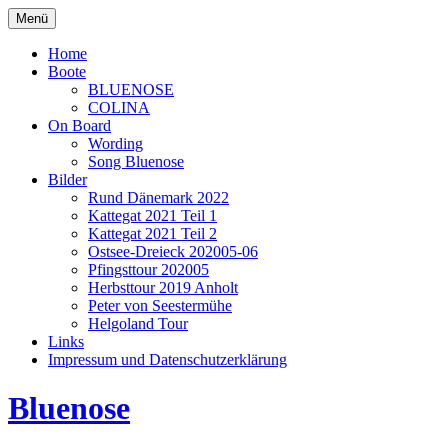
Zum
Menü
Inhalt
springen
Home
Boote
BLUENOSE
COLINA
On Board
Wording
Song Bluenose
Bilder
Rund Dänemark 2022
Kattegat 2021 Teil 1
Kattegat 2021 Teil 2
Ostsee-Dreieck 202005-06
Pfingsttour 202005
Herbsttour 2019 Anholt
Peter von Seestermühe
Helgoland Tour
Links
Impressum und Datenschutzerklärung
Bluenose